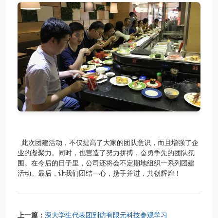
此次团建活动
，不仅提高
了大家的团队意识，
而且增强了企
业的
凝聚力
。同时，
也营造了努力拼搏，奋勇争先的团队氛
围。在今后的
日子里，公司还将
会不定期
地
组织一系列团建
活动。最后，
让我们
团结一心，携手并进，共创
辉煌！
上一篇：
深大学生代表团到访有限元科技参观学习