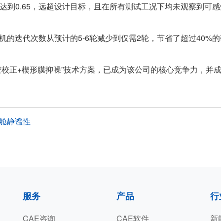
值达到0.65，远超设计目标，且在所有测试工况下均未观察到可
机的迭代次数从预计的5-6轮减少到仅需2轮，节省了超过40%
变校正+楔形膜抑噪”技术方案，已成为该公司的核心竞争力，并
舱静谧性
服务
产品
行
CAE咨询
CAE软件
新