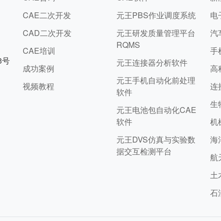
CAE二次开发
元王PBS作业调度系统
电
CAD二次开发
元王研发质量管理平台
汽
RQMS
CAE培训
手
3号
元王连接器分析软件
成功案例
高
元王手机自动化前处理
视频教程
连
软件
生
元王电池包自动化CAE
软件
机
元王DVS仿真与实验数
海
据交互检测平台
航
土
石