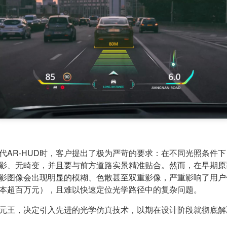
代AR-HUD时，客户提出了极为严苛的要求：在不同光照条件
影、无畸变，并且要与前方道路实景精准贴合。然而，在早期原
影图像会出现明显的模糊、色散甚至双重影像，严重影响了用户
本超百万元），且难以快速定位光学路径中的复杂问题。
元王，决定引入先进的光学仿真技术，以期在设计阶段就彻底解