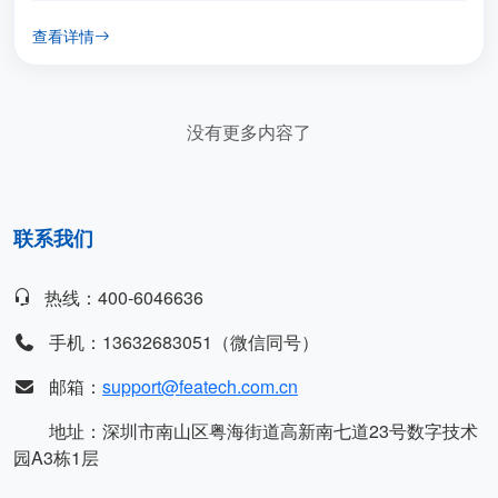
难度较大。而电磁仿真软件的运用，能够帮助工程师对PCB的
查看详情
布局进行设计、分析和...
没有更多内容了
联系我们
热线：400-6046636
手机：13632683051（微信同号）
邮箱：
support@featech.com.cn
地址：深圳市南山区粤海街道高新南七道23号数字技术
园A3栋1层